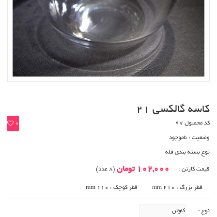
کاسه گالکسی 21
کد محصول 97
0
وضعیت :
ناموجود
نوع بسته بندی فله
102,000 تومان
قیمت کارتن :
(8 عدد)
قطر بزرگ : 210 mm
قطر کوچک : 110 mm
نوع :