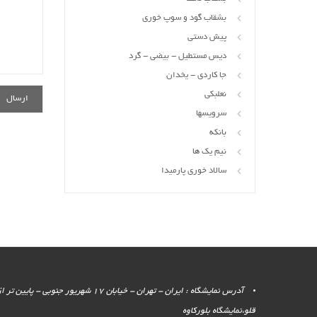
بشقاب گود و سوپ خوری
پیش دستی
دیس مستطیل - بیضی - گرد
جا کاردی - یخدان
نعلبکی
سرویسها
بانکه
نیم یک ها
سالاد خوری پارمیدا
آدرس نمایشگاه : ایران - تهران - خیابان 17 شهر
قلو،نمایشگاه بلورکاوه