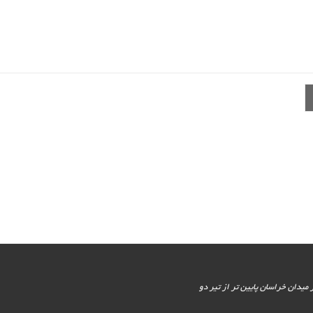
یور جنوبی - پایین تر از میدان خراسان پایین تر از تیر دو