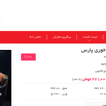
لیست قیمت
پیگیری سفارش
تماس با ما
خوری پارس
20
وجود
ی کادویی
271,0 تومان
(6 عدد)
 mm
عمق : 88 mm
وزن : 231 gr