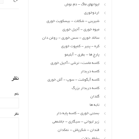
لیوانهای ماگ - دم نوش
اردوخوری
شیرینی - شکلات - بیسکویت خوری
میوه خوری - آجیل خوری
سالاد خوری - سس خوری - روغن دان
کره - پنیر - کمپوت خوری
پارچ ها - بطری - آبلیمو
کاسه ماست- ترشی -آجیل خوری
کاسه دربدار
نظر
کاسه آبگوشت - سوپ - آش خوری
کاسه دربدار بزرگ
نام
گلدان
تابه ها
بستنی خوری - کاسه پایه دار
نظر
زیر لیوانی - سیگاری - جاشمعی
قندان - شکرپاش - نمکدان
بشقاب تخت