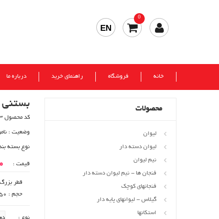
0
EN
خانه
فروشگاه
راهنمای خرید
درباره ما
بستنی 
محصولات
کد محصول 93
وضعیت :
نام
لیوان
لیوان دسته دار
نوع بسته بند
نیم لیوان
00
قیمت :
فنجان ها - نیم لیوان دسته دار
قطر بزرگ : 99
فنجانهای کوچک
حجم : 250 cc
گیلاس - لیوانهای پایه دار
استکانها
نوع :