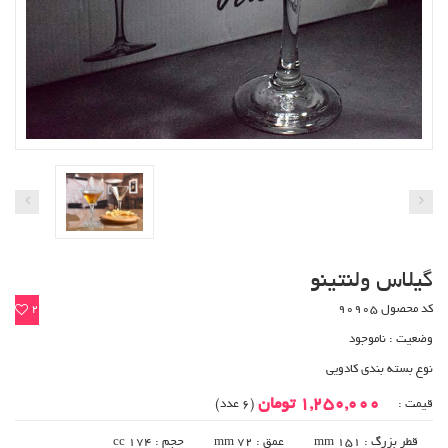
گیلاس ولنتینو
کد محصول 90905
2
وضعیت :
ناموجود
نوع بسته بندی کادویی
1,250,000 تومان
قیمت :
(6 عدد)
قطر بزرگ : mm 151
عمق : mm 72
حجم : cc 174