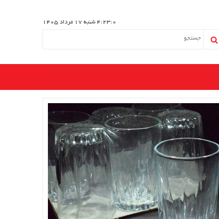
4:23:1
شنبه 17 مرداد 1405