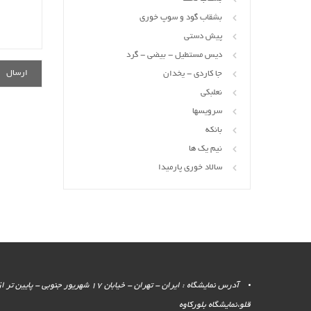
بشقاب گود و سوپ خوری
پیش دستی
دیس مستطیل - بیضی - گرد
جا کاردی - یخدان
نعلبکی
سرویسها
بانکه
نیم یک ها
سالاد خوری پارمیدا
آدرس نمایشگاه : ایران - تهران - خیابان 17 شهر
قلو،نمایشگاه بلورکاوه