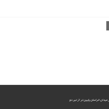
یور جنوبی - پایین تر از میدان خراسان پایین تر از تیر دو