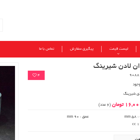
لیست قیمت
پیگیری سفارش
تماس با ما
ان لادن شیرینگ
4
وجود
دی شیرینگ
16,0 تومان
(6 عدد)
mm 
عمق : mm 90