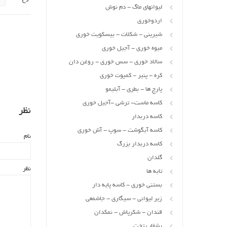
لیوانهای ماگ - دم نوش
اردوخوری
شیرینی - شکلات - بیسکویت خوری
میوه خوری - آجیل خوری
سالاد خوری - سس خوری - روغن دان
کره - پنیر - کمپوت خوری
پارچ ها - بطری - آبلیمو
کاسه ماست- ترشی -آجیل خوری
نظر
کاسه دربدار
کاسه آبگوشت - سوپ - آش خوری
نام
کاسه دربدار بزرگ
گلدان
نظر
تابه ها
بستنی خوری - کاسه پایه دار
زیر لیوانی - سیگاری - جاشمعی
قندان - شکرپاش - نمکدان
بشقاب تخت