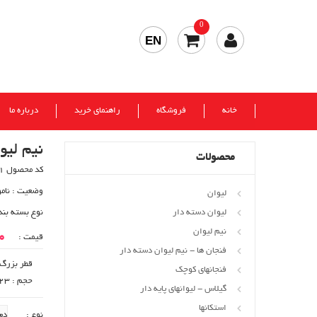
0
EN
خانه
فروشگاه
راهنمای خرید
درباره ما
نیم لیو
محصولات
کد محصول 90881
وضعیت :
نام
لیوان
لیوان دسته دار
نوع بسته بن
نیم لیوان
00
قیمت :
فنجان ها - نیم لیوان دسته دار
قطر بزرگ : 58
فنجانهای کوچک
حجم : cc 123
گیلاس - لیوانهای پایه دار
استکانها
نوع :