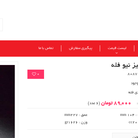
لیست قیمت
پیگیری سفارش
تماس با ما
ز نیو فله
0
وجود
ی فله
89,000 تومان
:
(6 عدد)
 mm
عمق : mm227
وزن : gr1626