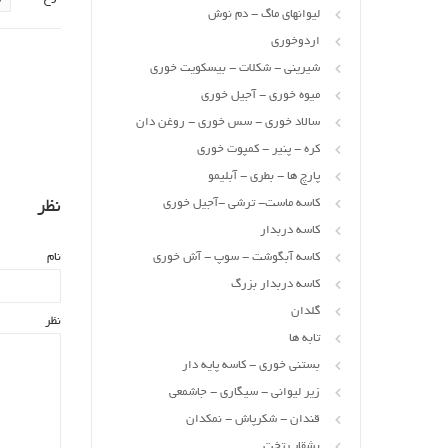
لیوانهای ماگ - دم نوش
اردوخوری
شیرینی - شکلات - بیسکویت خوری
میوه خوری - آجیل خوری
سالاد خوری - سس خوری - روغن دان
کره - پنیر - کمپوت خوری
پارچ ها - بطری - آبلیمو
کاسه ماست- ترشی -آجیل خوری
نظر
کاسه دربدار
نام
کاسه آبگوشت - سوپ - آش خوری
کاسه دربدار بزرگ
گلدان
نظر
تابه ها
بستنی خوری - کاسه پایه دار
زیر لیوانی - سیگاری - جاشمعی
قندان - شکرپاش - نمکدان
بشقاب تخت