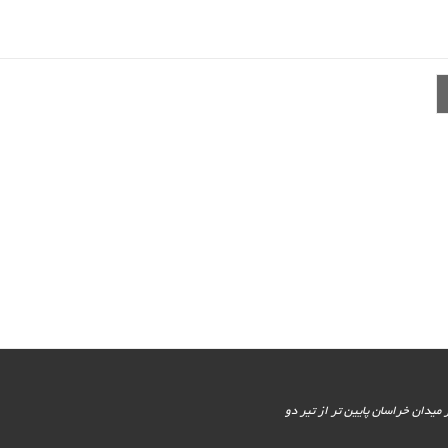
یور جنوبی - پایین تر از میدان خراسان پایین تر از تیر دو