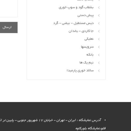
بشقاب گود و سوپ خوری
پیش دستی
دیس مستطیل - بیضی - گرد
جا کاردی - یخدان
نعلبکی
سرویسها
بانکه
نیم یک ها
سالاد خوری پارمیدا
آدرس نمایشگاه : ایران - تهران - خیابان 17 شهر
قلو،نمایشگاه بلورکاوه