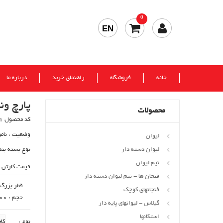
0
EN
خانه
فروشگاه
راهنمای خرید
درباره ما
پارچ ونی
محصولات
کد محصول 80871
وضعیت :
نام
لیوان
لیوان دسته دار
نوع بسته بند
نیم لیوان
قیمت کارتن 
فنجان ها - نیم لیوان دسته دار
قطر بزرگ : 104
فنجانهای کوچک
حجم : cc2000
گیلاس - لیوانهای پایه دار
استکانها
نوع :