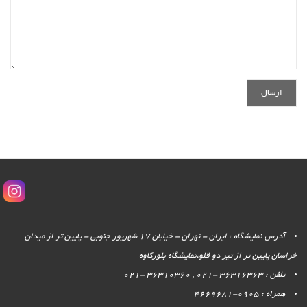
آدرس نمایشگاه : ایران - تهران - خیابان 17 شهریور جنوبی - پایین تر از میدان
خراسان پایین تر از تیر دو قلو،نمایشگاه بلورکاوه
تلفن : 36316363 -021 , 36310360 -021
همراه : 0905-4669681