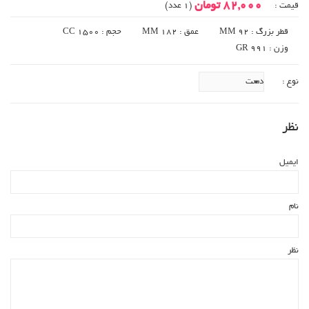
82,000 تومان
قیمت :
(1 عدد)
قطر بزرگ : 92 MM
عمق : 182 MM
حجم : 1500 CC
وزن : 991 GR
نوع :
نظر
ایمیل
نام
نظر