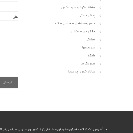
بشقاب گود و سوپ خوری
پیش دستی
نظر
دیس مستطیل - بیضی - گرد
جا کاردی - یخدان
نعلبکی
سرویسها
بانکه
نیم یک ها
سالاد خوری پارمیدا
آدرس نمایشگاه : ایران - تهران - خیابان 17 شهر