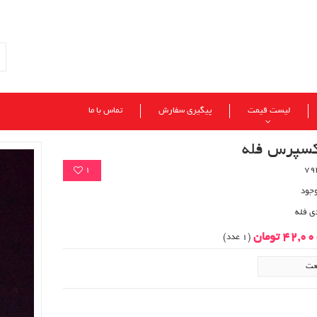
لیست قیمت
پیگیری سفارش
تماس با ما
کسپرس فله
1
وجود
ی فله
42,0 تومان
(1 عدد)