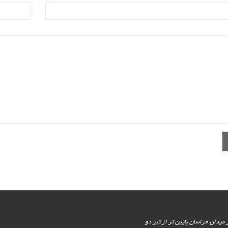
یور جنوبی - پایین تر از میدان خراسان پایین تر از تیر دو