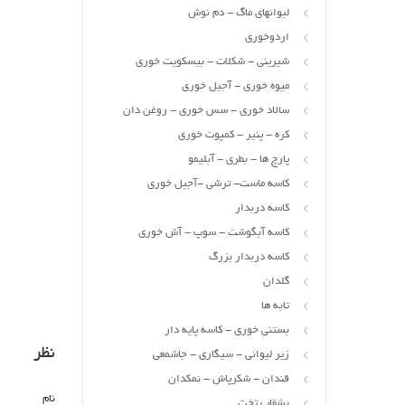
لیوانهای ماگ - دم نوش
اردوخوری
شیرینی - شکلات - بیسکویت خوری
میوه خوری - آجیل خوری
سالاد خوری - سس خوری - روغن دان
کره - پنیر - کمپوت خوری
پارچ ها - بطری - آبلیمو
کاسه ماست- ترشی -آجیل خوری
کاسه دربدار
کاسه آبگوشت - سوپ - آش خوری
کاسه دربدار بزرگ
گلدان
تابه ها
بستنی خوری - کاسه پایه دار
نظر
زیر لیوانی - سیگاری - جاشمعی
قندان - شکرپاش - نمکدان
نام
بشقاب تخت