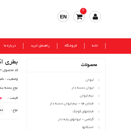
0
EN
خانه
فروشگاه
راهنمای خرید
درباره ما
بطری ا
محصولات
کد محصول 793
وضعیت :
نام
لیوان
لیوان دسته دار
نوع بسته بند
نیم لیوان
00
قیمت :
فنجان ها - نیم لیوان دسته دار
نوع :
فنجانهای کوچک
گیلاس - لیوانهای پایه دار
استکانها