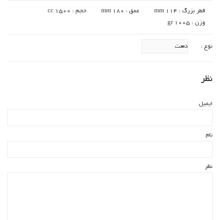
قطر بزرگ : mm 114
عمق : mm 180
حجم : cc 1500
وزن : gr 1005
نوع :
نظر
ایمیل
نام
نظر