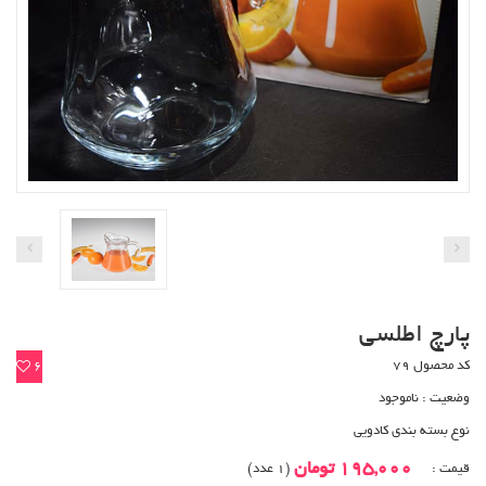
پارچ اطلسی
کد محصول 79
6
وضعیت :
ناموجود
نوع بسته بندی کادویی
195,000 تومان
قیمت :
(1 عدد)