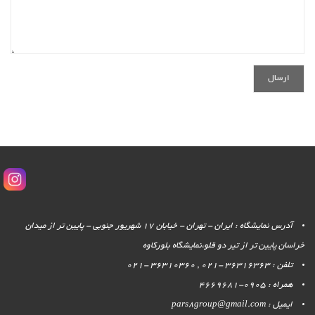
آدرس نمایشگاه : ایران - تهران - خیابان 17 شهریور جنوبی - پایین تر از میدان
خراسان پایین تر از تیر دو قلو،نمایشگاه بلورکاوه
تلفن : 36316363 -021 , 36310360 -021
همراه : 0905-4669681
ایمیل : pars8group@gmail.com