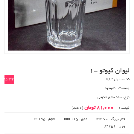
لیوان کیوتو -1
کد محصول 783
32
وضعیت :
ناموجود
نوع بسته بندی کادویی
81,000 تومان
قیمت :
(6 عدد)
قطر بزرگ : 70 mm
عمق : 115 mm
حجم : 195 cc
وزن : gr 251