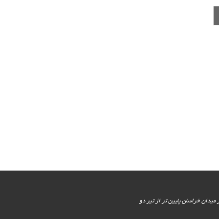
یور جنوبی - پایین تر از میدان خراسان پایین تر از تیر دو