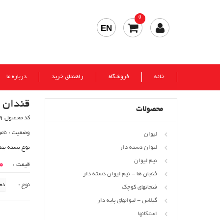
0
EN
خانه
فروشگاه
راهنمای خرید
درباره ما
قندان ت
محصولات
کد محصول 759
وضعیت :
نام
لیوان
لیوان دسته دار
نوع بسته بند
نیم لیوان
00
قیمت :
فنجان ها - نیم لیوان دسته دار
نوع :
فنجانهای کوچک
گیلاس - لیوانهای پایه دار
استکانها