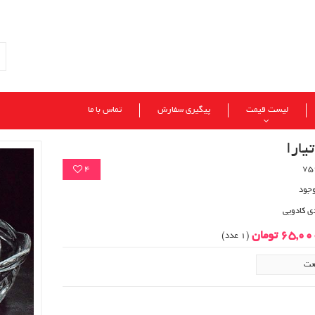
لیست قیمت
پیگیری سفارش
تماس با ما
یارا
4
وجود
ی کادویی
65,0 تومان
(1 عدد)