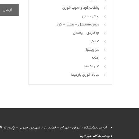
بشقاب گود و سوپ خوری
پیش دستی
دیس مستطیل - بیضی - گرد
جا کاردی - یخدان
نعلبکی
سرویسها
بانکه
نیم یک ها
سالاد خوری پارمیدا
آدرس نمایشگاه : ایران - تهران - خیابان 17 شهر
قلو،نمایشگاه بلورکاوه