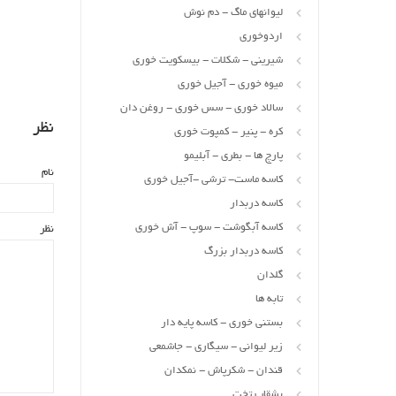
لیوانهای ماگ - دم نوش
اردوخوری
شیرینی - شکلات - بیسکویت خوری
میوه خوری - آجیل خوری
سالاد خوری - سس خوری - روغن دان
نظر
کره - پنیر - کمپوت خوری
پارچ ها - بطری - آبلیمو
نام
کاسه ماست- ترشی -آجیل خوری
کاسه دربدار
کاسه آبگوشت - سوپ - آش خوری
نظر
کاسه دربدار بزرگ
گلدان
تابه ها
بستنی خوری - کاسه پایه دار
زیر لیوانی - سیگاری - جاشمعی
قندان - شکرپاش - نمکدان
بشقاب تخت