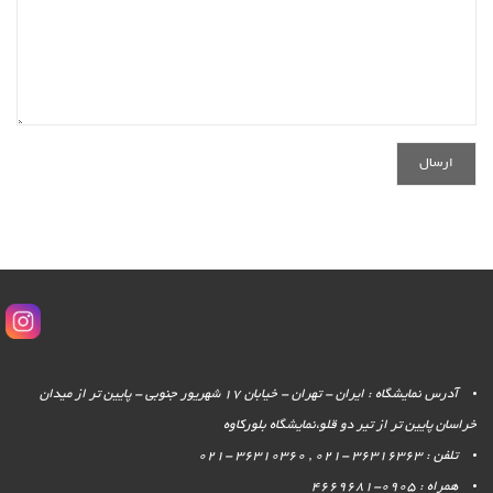
آدرس نمایشگاه : ایران - تهران - خیابان 17 شهریور جنوبی - پایین تر از میدان
خراسان پایین تر از تیر دو قلو،نمایشگاه بلورکاوه
تلفن : 36316363 -021 , 36310360 -021
همراه : 0905-4669681