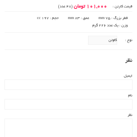
101,000 تومان
قیمت کارتن :
(48 عدد)
قطر بزرگ : 75 mm
عمق : 83 mm
حجم : 197 cc
وزن : یک عدد 226 گرم
نوع :
نظر
ایمیل
نام
نظر