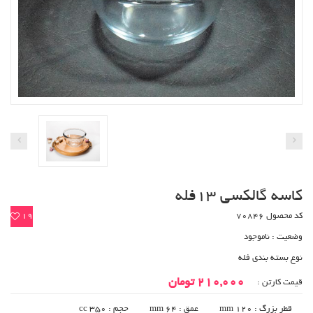
کاسه گالکسی 13فله
کد محصول 70846
19
وضعیت :
ناموجود
نوع بسته بندی فله
210,000 تومان
قیمت کارتن :
قطر بزرگ : 120 mm
عمق : 64 mm
حجم : 350 cc