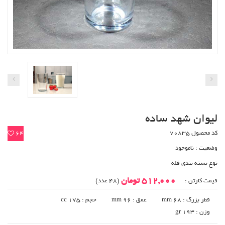
لیوان شهد ساده
کد محصول 70835
64
وضعیت :
ناموجود
نوع بسته بندی فله
512,000 تومان
قیمت کارتن :
(48 عدد)
قطر بزرگ : 68 mm
عمق : 96 mm
حجم : 175 cc
وزن : 193 gr