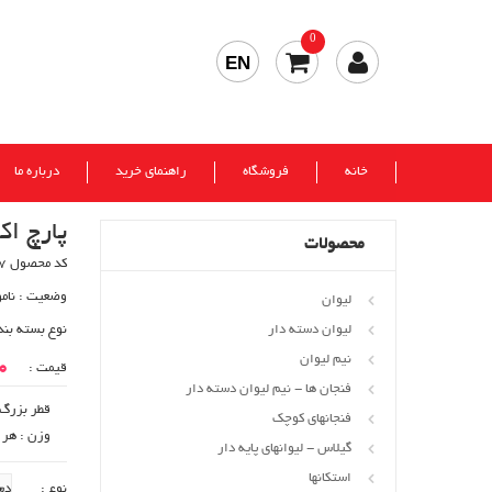
0
EN
خانه
فروشگاه
راهنمای خرید
درباره ما
پارچ ا
محصولات
کد محصول 707
وضعیت :
نام
لیوان
لیوان دسته دار
نوع بسته بند
نیم لیوان
00
قیمت :
فنجان ها - نیم لیوان دسته دار
قطر بزرگ : 108
فنجانهای کوچک
وزن : هر یک ع
گیلاس - لیوانهای پایه دار
استکانها
نوع :