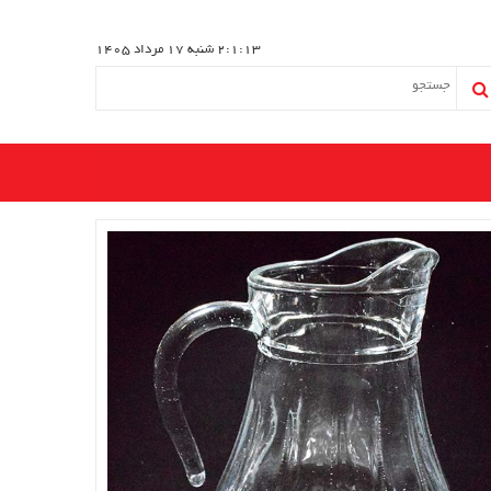
2:1:14
شنبه 17 مرداد 1405