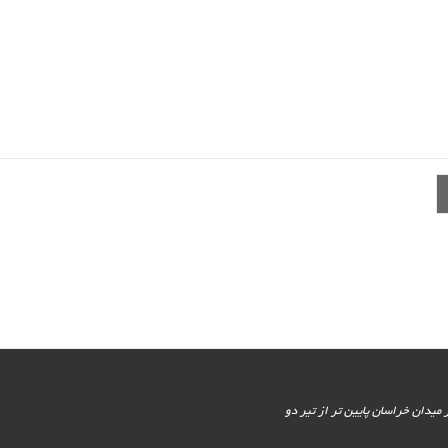
یور جنوبی - پایین تر از میدان خراسان پایین تر از تیر دو