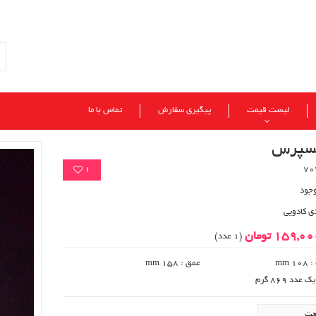
لیست قیمت
پیگیری سفارش
تماس با ما
کسپرس
1
وجود
ی کادویی
159,0 تومان
(1 عدد)
 mm
عمق : 158 mm
دد 869 گرم