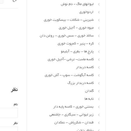
لیوانهای ماگ - دم نوش
اردوخوری
شیرینی - شکلات - بیسکویت خوری
میوه خوری - آجیل خوری
سالاد خوری - سس خوری - روغن دان
کره - پنیر - کمپوت خوری
پارچ ها - بطری - آبلیمو
کاسه ماست- ترشی -آجیل خوری
کاسه دربدار
کاسه آبگوشت - سوپ - آش خوری
کاسه دربدار بزرگ
نظر
گلدان
تابه ها
نام
بستنی خوری - کاسه پایه دار
زیر لیوانی - سیگاری - جاشمعی
قندان - شکرپاش - نمکدان
نظر
بشقاب تخت