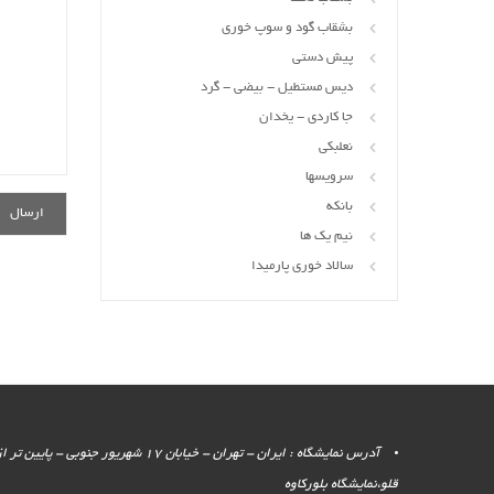
بشقاب گود و سوپ خوری
پیش دستی
دیس مستطیل - بیضی - گرد
جا کاردی - یخدان
نعلبکی
سرویسها
بانکه
نیم یک ها
سالاد خوری پارمیدا
آدرس نمایشگاه : ایران - تهران - خیابان 17 شهر
قلو،نمایشگاه بلورکاوه