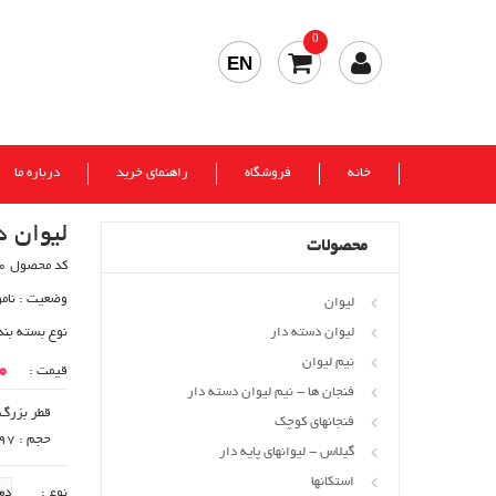
0
EN
خانه
فروشگاه
راهنمای خرید
درباره ما
لیوان د
محصولات
کد محصول 70
وضعیت :
نام
لیوان
لیوان دسته دار
نوع بسته بند
نیم لیوان
00
قیمت :
فنجان ها - نیم لیوان دسته دار
قطر بزرگ : 77
فنجانهای کوچک
حجم : 197 cc
گیلاس - لیوانهای پایه دار
استکانها
نوع :