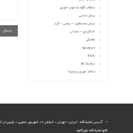
بشقاب گود و سوپ خوری
پیش دستی
دیس مستطیل - بیضی - گرد
جا کاردی - یخدان
نعلبکی
سرویسها
بانکه
نیم یک ها
سالاد خوری پارمیدا
آدرس نمایشگاه : ایران - تهران - خیابان 17 شهر
قلو،نمایشگاه بلورکاوه