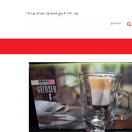
4:24:16
پنج شنبه 15 مرداد 1405