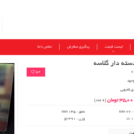
لیست قیمت
پیگیری سفارش
تماس با ما
سته دار گلاسه
52
وجود
ی کادویی
35,0 تومان
(6 عدد)
 mm
عمق : 145 mm
وزن : 391 gr