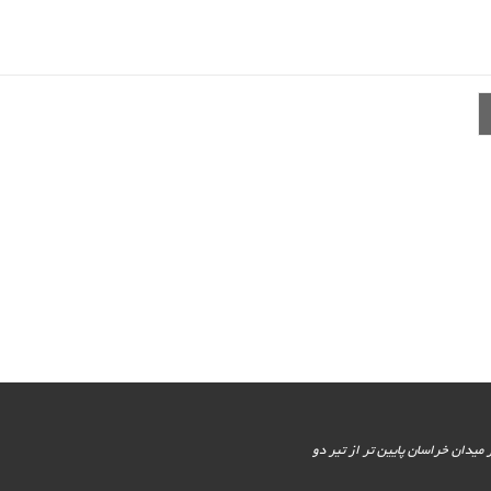
یور جنوبی - پایین تر از میدان خراسان پایین تر از تیر دو