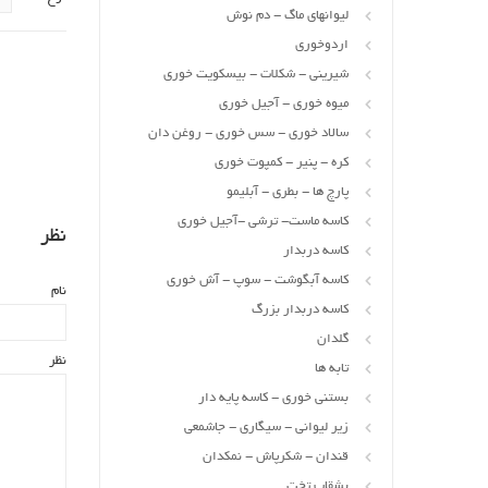
لیوانهای ماگ - دم نوش
اردوخوری
شیرینی - شکلات - بیسکویت خوری
میوه خوری - آجیل خوری
سالاد خوری - سس خوری - روغن دان
کره - پنیر - کمپوت خوری
پارچ ها - بطری - آبلیمو
کاسه ماست- ترشی -آجیل خوری
نظر
کاسه دربدار
کاسه آبگوشت - سوپ - آش خوری
نام
کاسه دربدار بزرگ
گلدان
نظر
تابه ها
بستنی خوری - کاسه پایه دار
زیر لیوانی - سیگاری - جاشمعی
قندان - شکرپاش - نمکدان
بشقاب تخت