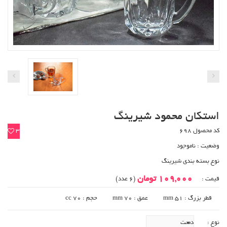
استکان محمود شیرینگ
کد محصول 698
3
وضعیت :
ناموجود
نوع بسته بندی شیرینگ
109,000 تومان
قیمت :
(6 عدد)
قطر بزرگ : 51 mm
عمق : 70 mm
حجم : 70 cc
نوع :