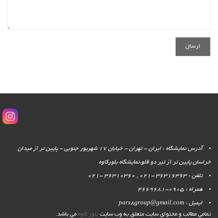
آدرس نمایشگاه : ایران - تهران - خیابان 17 شهریور جنوبی - پایین تر از میدان
خراسان پایین تر از تیر دو قلو،نمایشگاه بلورکاوه
تلفن : 36316363 -021 , 36310360 -021
همراه : 0905-4669681
ایمیل : pars8group@gmail.com
تمامی مطالب و محتوای سایت متعلق به وب سایت
بلور کاوه
می باشد.