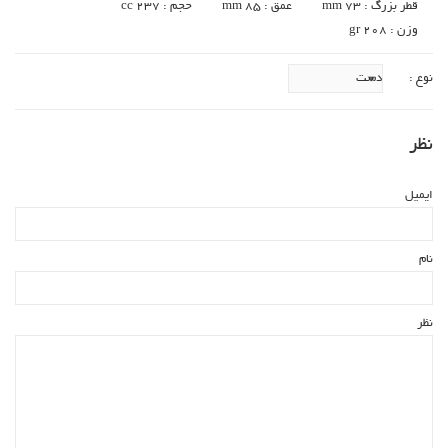
قطر بزرگ : 73 mm
عمق : 85 mm
حجم : 237 cc
وزن : 208 gr
نوع :
نظر
ایمیل
نام
نظر