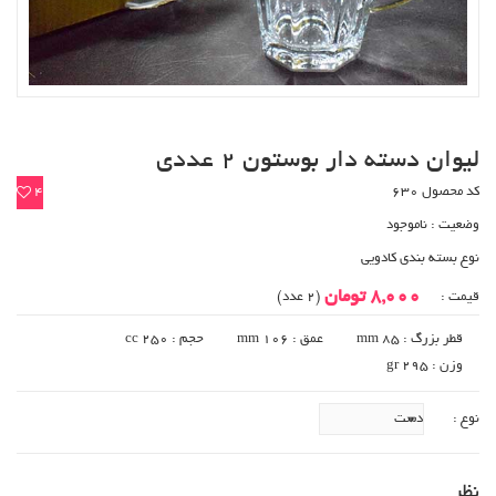
لیوان دسته دار بوستون 2 عددی
کد محصول 630
4
وضعیت :
ناموجود
نوع بسته بندی کادویی
8,000 تومان
قیمت :
(2 عدد)
قطر بزرگ : 85 mm
عمق : 106 mm
حجم : 250 cc
وزن : 295 gr
نوع :
نظر