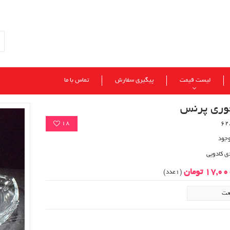
لیست قیمت
پیگیری سفارش
تماس با ما
وری پرنس
18
وجود
ی کادویی
17,0 تومان
(1عدد)