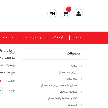
0
EN
خانه
فروشگاه
راهنمای خرید
درباره ما
رولت خ
محصولات
کد محصول 628
وضعیت :
نام
لیوان
لیوان دسته دار
نوع بسته بند
نیم لیوان
00
قیمت :
فنجان ها - نیم لیوان دسته دار
نوع :
فنجانهای کوچک
گیلاس - لیوانهای پایه دار
استکانها