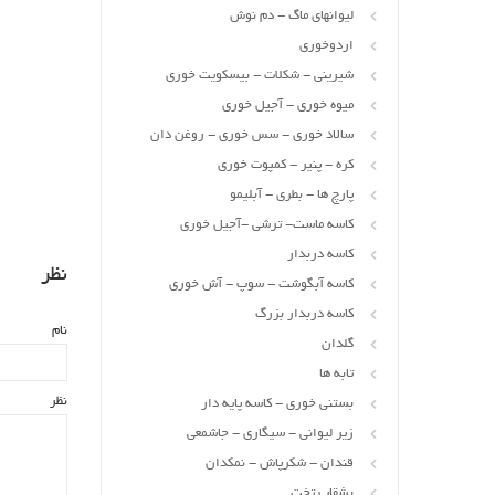
لیوانهای ماگ - دم نوش
اردوخوری
شیرینی - شکلات - بیسکویت خوری
میوه خوری - آجیل خوری
سالاد خوری - سس خوری - روغن دان
کره - پنیر - کمپوت خوری
پارچ ها - بطری - آبلیمو
کاسه ماست- ترشی -آجیل خوری
کاسه دربدار
نظر
کاسه آبگوشت - سوپ - آش خوری
کاسه دربدار بزرگ
نام
گلدان
تابه ها
نظر
بستنی خوری - کاسه پایه دار
زیر لیوانی - سیگاری - جاشمعی
قندان - شکرپاش - نمکدان
بشقاب تخت