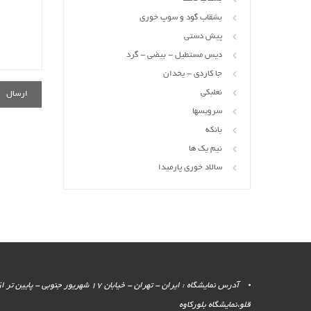
بشقاب گود و سوپ خوری
پیش دستی
دیس مستطیل - بیضی - گرد
جا کاردی - یخدان
نعلبکی
سرویسها
بانکه
نیم یک ها
سالاد خوری پارمیدا
آدرس نمایشگاه : ایران - تهران - خیابان 17 شهر
قلو،نمایشگاه بلورکاوه