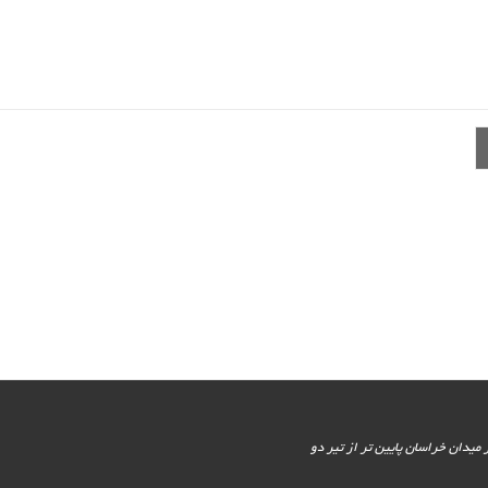
یور جنوبی - پایین تر از میدان خراسان پایین تر از تیر دو