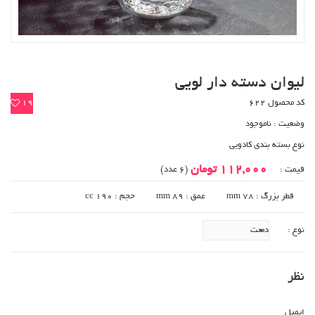
لیوان دسته دار لویی
کد محصول 622
19
وضعیت :
ناموجود
نوع بسته بندی کادویی
112,000 تومان
قیمت :
(6 عدد)
قطر بزرگ : 78 mm
عمق : 89 mm
حجم : 190 cc
نوع :
نظر
ایمیل