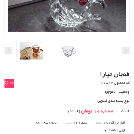
فنجان تیارا
کد محصول 60827
17
وضعیت :
ناموجود
نوع بسته بندی کادویی
100,000 تومان
قیمت :
(6 عدد)
قطر بزرگ : 78 mm
عمق : 66 mm
حجم : 125 cc
وزن : 185 gr