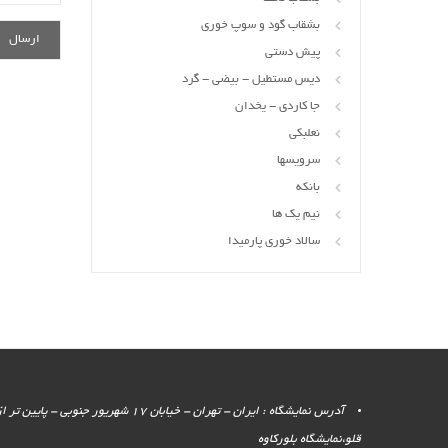
بشقاب گود و سوپ خوری
پیش دستی
دیس مستطیل - بیضی - گرد
جا کاردی - یخدان
نعلبکی
سرویسها
بانکه
نیم یک ها
سالاد خوری پارمیدا
آدرس نمایشگاه : ایران - تهران - خیابان 17 شهر
قلو،نمایشگاه بلورکاوه