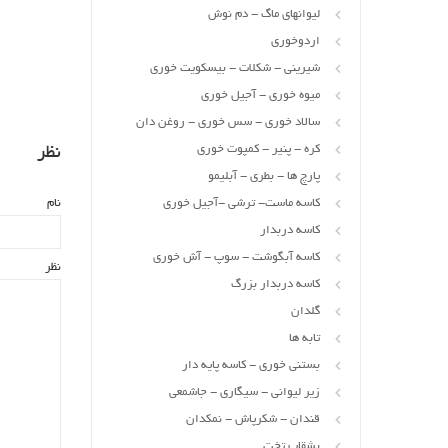
لیوانهای ماگ - دم نوش
اردوخوری
شیرینی - شکلات - بیسکویت خوری
میوه خوری - آجیل خوری
سالاد خوری - سس خوری - روغن دان
کره - پنیر - کمپوت خوری
نظر
پارچ ها - بطری - آبلیمو
کاسه ماست- ترشی -آجیل خوری
نام
کاسه دربدار
کاسه آبگوشت - سوپ - آش خوری
نظر
کاسه دربدار بزرگ
گلدان
تابه ها
بستنی خوری - کاسه پایه دار
زیر لیوانی - سیگاری - جاشمعی
قندان - شکرپاش - نمکدان
بشقاب تخت