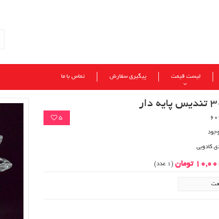
لیست قیمت
پیگیری سفارش
تماس با ما
5
وجود
ی کادویی
10,0 تومان
(1 عدد)