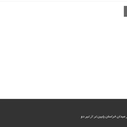
یور جنوبی - پایین تر از میدان خراسان پایین تر از تیر دو