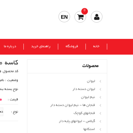
0
EN
خانه
فروشگاه
راهنمای خرید
درباره ما
کاسه 30 تندیس پایه دار
محصولات
کد محصول 606
وضعیت :
نام
لیوان
لیوان دسته دار
نوع بسته بند
نیم لیوان
00
قیمت :
فنجان ها - نیم لیوان دسته دار
نوع :
فنجانهای کوچک
گیلاس - لیوانهای پایه دار
استکانها