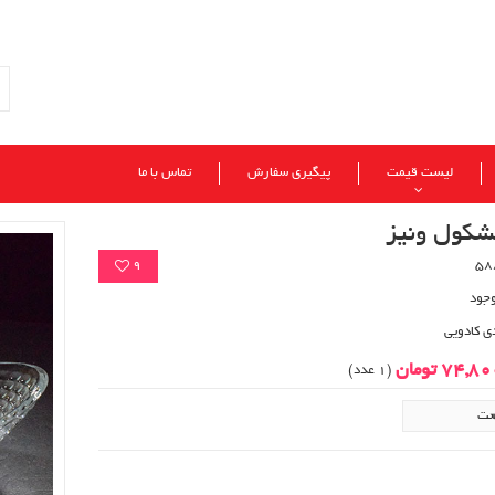
لیست قیمت
پیگیری سفارش
تماس با ما
شکول ونیز
9
وجود
ی کادویی
74,8 تومان
(1 عدد)