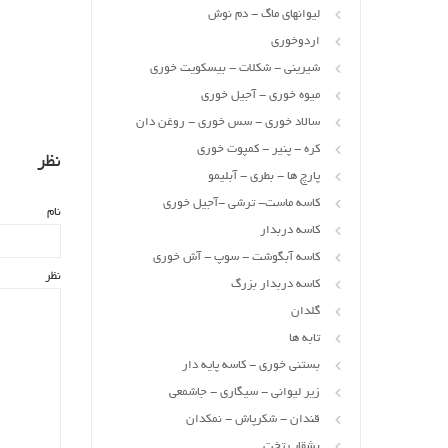
لیوانهای ماگ - دم نوش
اردوخوری
شیرینی - شکلات - بیسکویت خوری
میوه خوری - آجیل خوری
سالاد خوری - سس خوری - روغن دان
کره - پنیر - کمپوت خوری
نظر
پارچ ها - بطری - آبلیمو
کاسه ماست- ترشی -آجیل خوری
نام
کاسه دربدار
کاسه آبگوشت - سوپ - آش خوری
نظر
کاسه دربدار بزرگ
گلدان
تابه ها
بستنی خوری - کاسه پایه دار
زیر لیوانی - سیگاری - جاشمعی
قندان - شکرپاش - نمکدان
بشقاب تخت