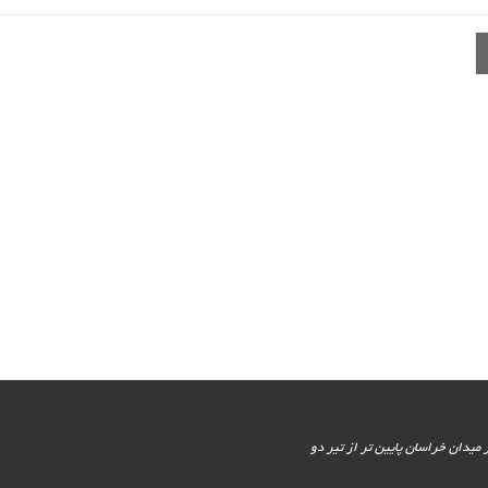
یور جنوبی - پایین تر از میدان خراسان پایین تر از تیر دو