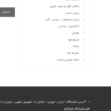
بشقاب گود و سوپ خوری
پیش دستی
دیس مستطیل - بیضی - گرد
جا کاردی - یخدان
نعلبکی
سرویسها
بانکه
نیم یک ها
سالاد خوری پارمیدا
آدرس نمایشگاه : ایران - تهران - خیابان 17 شهر
قلو،نمایشگاه بلورکاوه