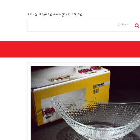
2:29:45
پنج شنبه 15 مرداد 1405