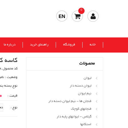
0
EN
خانه
فروشگاه
راهنمای خرید
درباره ما
کاسه ک
محصولات
کد محصول 588
وضعیت :
نام
لیوان
لیوان دسته دار
نوع بسته بند
نیم لیوان
00
قیمت :
فنجان ها - نیم لیوان دسته دار
نوع :
فنجانهای کوچک
گیلاس - لیوانهای پایه دار
استکانها