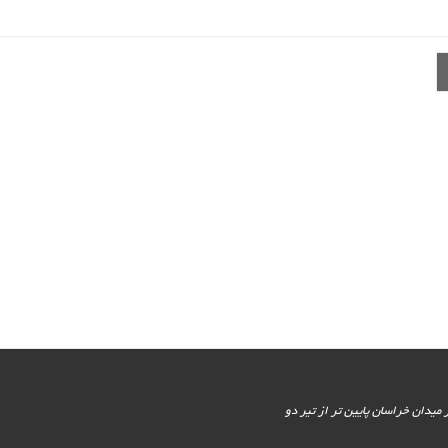
یور جنوبی - پایین تر از میدان خراسان پایین تر از تیر دو