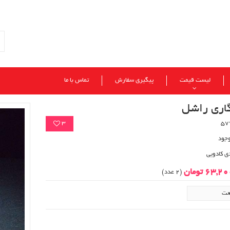
لیست قیمت
پیگیری سفارش
تماس با ما
اری راشل
3
وجود
ی کادویی
63,2 تومان
(2 عدد)