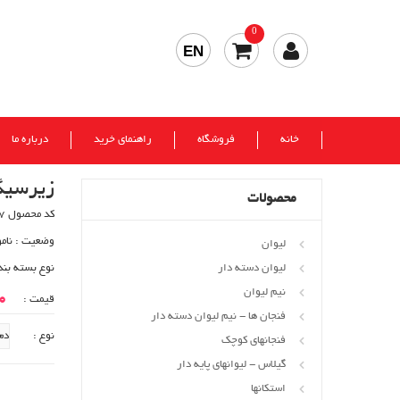
0
EN
خانه
فروشگاه
راهنمای خرید
درباره ما
زیرسیگ
محصولات
کد محصول 577
وضعیت :
نام
لیوان
لیوان دسته دار
نوع بسته بند
نیم لیوان
00
قیمت :
فنجان ها - نیم لیوان دسته دار
نوع :
فنجانهای کوچک
گیلاس - لیوانهای پایه دار
استکانها