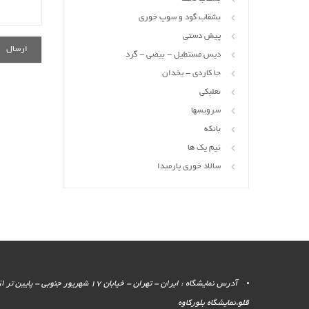
بشقاب گود و سوپ خوری
پیش دستی
دیس مستطیل - بیضی - گرد
جا کاردی - یخدان
نعلبکی
سرویسها
بانکه
نیم یک ها
سالاد خوری پارمیدا
آدرس نمایشگاه : ایران - تهران - خیابان 17 شهر
قلو،نمایشگاه بلورکاوه