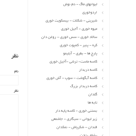
لیوانهای ماگ - دم نوش
اردوخوری
شیرینی - شکلات - بیسکویت خوری
میوه خوری - آجیل خوری
سالاد خوری - سس خوری - روغن دان
کره - پنیر - کمپوت خوری
پارچ ها - بطری - آبلیمو
نظر
کاسه ماست- ترشی -آجیل خوری
کاسه دربدار
نام
کاسه آبگوشت - سوپ - آش خوری
کاسه دربدار بزرگ
نظر
گلدان
تابه ها
بستنی خوری - کاسه پایه دار
زیر لیوانی - سیگاری - جاشمعی
قندان - شکرپاش - نمکدان
بشقاب تخت