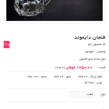
فنجان دایموند
کد محصول 56
5
وضعیت :
ناموجود
نوع بسته بندی کادویی
175,000 تومان
قیمت :
(6 عدد)
قطر بزرگ : 77 mm
عمق : 79 mm
حجم : 130 mm
وزن : 252 gr
نوع :