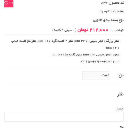
کد محصول 534
19
وضعیت :
ناموجود
نوع بسته بندی کادویی
214,000 تومان
قیمت :
(1 سینی 4 کاسه)
قطر بزرگ : قطر سینی: 240 mm قطر 2 کاسه گرد 110 mm قطر دو کاسه حلالی
140 mm
عمق : عمق سینی :10 mm عمق کاسه ها :40 mm
حجم : 10+-290+150 cc
نوع :
نظر
ایمیل
نام