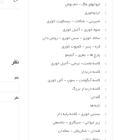
لیوانهای ماگ - دم نوش
اردوخوری
شیرینی - شکلات - بیسکویت خوری
میوه خوری - آجیل خوری
سالاد خوری - سس خوری - روغن دان
کره - پنیر - کمپوت خوری
پارچ ها - بطری - آبلیمو
نظر
کاسه ماست- ترشی -آجیل خوری
کاسه دربدار
نام
کاسه آبگوشت - سوپ - آش خوری
کاسه دربدار بزرگ
گلدان
نظر
تابه ها
بستنی خوری - کاسه پایه دار
زیر لیوانی - سیگاری - جاشمعی
قندان - شکرپاش - نمکدان
بشقاب تخت