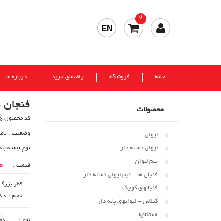
0
EN
خانه
فروشگاه
راهنمای خرید
درباره ما
فنجان کو
محصولات
کد محصول 525
وضعیت :
نام
لیوان
لیوان دسته دار
نوع بسته بند
نیم لیوان
00
قیمت :
فنجان ها - نیم لیوان دسته دار
قطر بزرگ : 89
فنجانهای کوچک
حجم : 180 cc
گیلاس - لیوانهای پایه دار
استکانها
نوع :