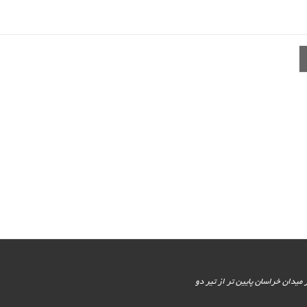
یور جنوبی - پایین تر از میدان خراسان پایین تر از تیر دو