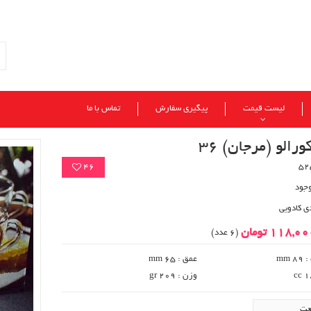
لیست قیمت
پیگیری سفارش
تماس با ما
رالو (مرجان) 36
46
وجود
ی کادویی
118,0 تومان
(6 عدد)
 mm
عمق : 65 mm
وزن : 209 gr