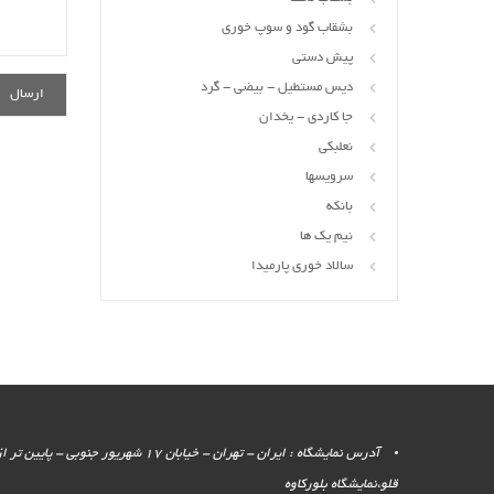
بشقاب گود و سوپ خوری
پیش دستی
دیس مستطیل - بیضی - گرد
جا کاردی - یخدان
نعلبکی
سرویسها
بانکه
نیم یک ها
سالاد خوری پارمیدا
آدرس نمایشگاه : ایران - تهران - خیابان 17 شهر
قلو،نمایشگاه بلورکاوه