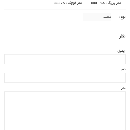
قطر بزرگ : mm 165
قطر کوچک : 75 mm
نوع :
نظر
ایمیل
نام
نظر