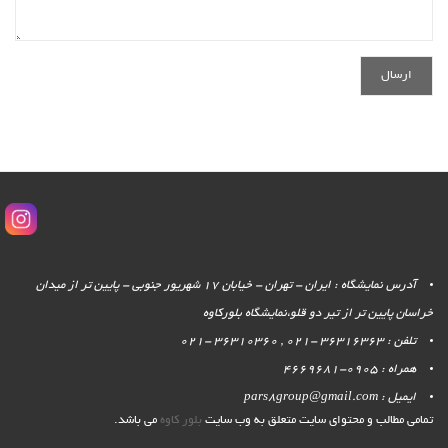
آدرس نمایشگاه : ایران - تهران - خیابان 17 شهریور جنوبی - پایین تر از میدان
خراسان پایین تر از تیر دو قلو،نمایشگاه بلورکاوه
تلفن : 36316363 -021 , 36310360 -021
همراه : 0905-4669681
ایمیل : pars8group@gmail.com
تمامی مطالب و محتوای سایت متعلق به وب سایت
بلور کاوه
می باشد.