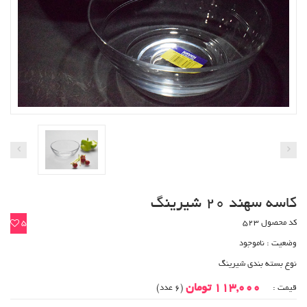
کاسه سهند 20 شیرینگ
کد محصول 523
5
وضعیت :
ناموجود
نوع بسته بندی شیرینگ
113,000 تومان
قیمت :
(6 عدد)