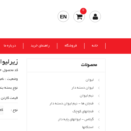
0
EN
خانه
فروشگاه
راهنمای خرید
درباره ما
زیرلیوا
محصولات
کد محصول 494
وضعیت :
نام
لیوان
لیوان دسته دار
نوع بسته بند
نیم لیوان
قیمت کارتن 
فنجان ها - نیم لیوان دسته دار
نوع :
فنجانهای کوچک
گیلاس - لیوانهای پایه دار
استکانها