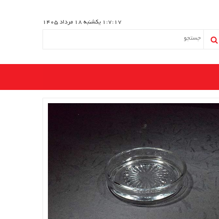
1:7:17
یکشنبه 18 مرداد 1405