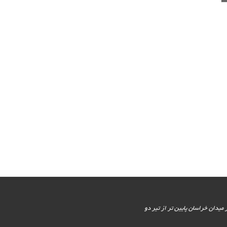
یور جنوبی - پایین تر از میدان خراسان پایین تر از تیر دو