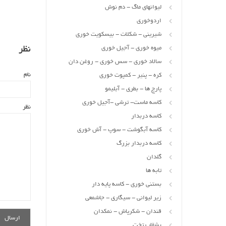
لیوانهای ماگ - دم نوش
اردوخوری
شیرینی - شکلات - بیسکویت خوری
نظر
میوه خوری - آجیل خوری
سالاد خوری - سس خوری - روغن دان
نام
کره - پنیر - کمپوت خوری
پارچ ها - بطری - آبلیمو
کاسه ماست- ترشی -آجیل خوری
نظر
کاسه دربدار
کاسه آبگوشت - سوپ - آش خوری
کاسه دربدار بزرگ
گلدان
تابه ها
بستنی خوری - کاسه پایه دار
زیر لیوانی - سیگاری - جاشمعی
قندان - شکرپاش - نمکدان
بشقاب تخت