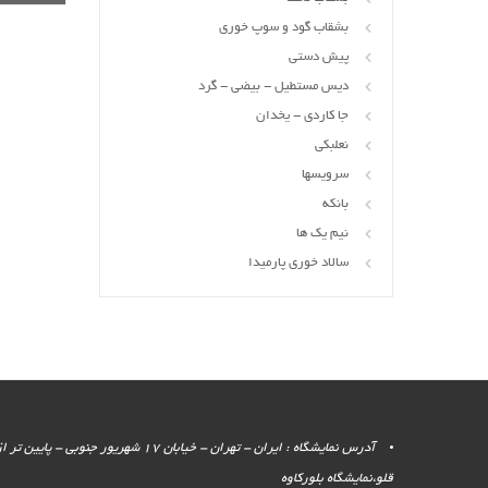
بشقاب گود و سوپ خوری
پیش دستی
دیس مستطیل - بیضی - گرد
جا کاردی - یخدان
نعلبکی
سرویسها
بانکه
نیم یک ها
سالاد خوری پارمیدا
آدرس نمایشگاه : ایران - تهران - خیابان 17 شهر
قلو،نمایشگاه بلورکاوه