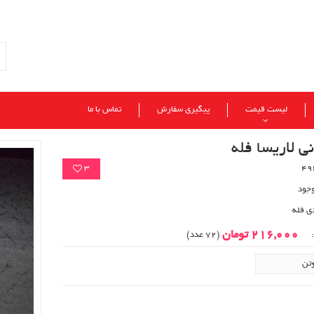
لیست قیمت
پیگیری سفارش
تماس با ما
نی لاریسا فله
3
وجود
ی فله
216,000 تومان
:
(72 عدد)