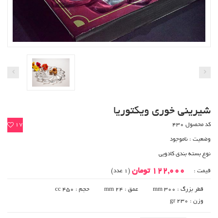
شیرینی خوری ویکتوریا
کد محصول 430
17
وضعیت :
ناموجود
نوع بسته بندی کادویی
122,000 تومان
قیمت :
(1 عدد)
قطر بزرگ : 300 mm
عمق : 24 mm
حجم : 450 cc
وزن : 230 gr