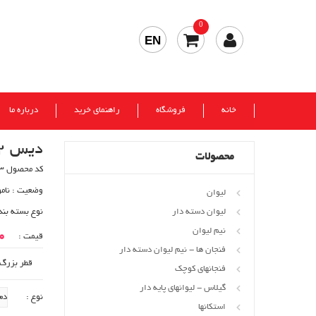
0
EN
خانه
فروشگاه
راهنمای خرید
درباره ما
دیس 12 کورالو (مرجان) کادو 2 عددی
محصولات
کد محصول 423
وضعیت :
نام
لیوان
لیوان دسته دار
نوع بسته بند
نیم لیوان
00
قیمت :
فنجان ها - نیم لیوان دسته دار
قطر بزرگ : 28/5 سانتی
فنجانهای کوچک
گیلاس - لیوانهای پایه دار
نوع :
استکانها