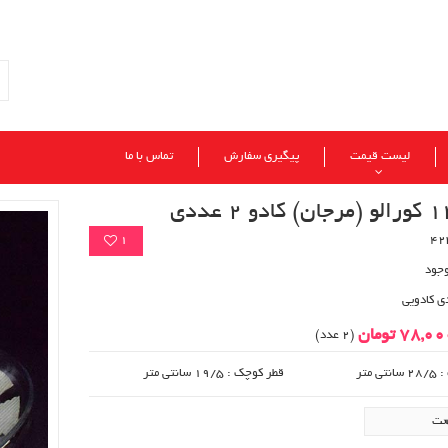
لیست قیمت
پیگیری سفارش
تماس با ما
1
وجود
ی کادویی
78,0 تومان
(2 عدد)
 متر
قطر کوچک : 19/5 سانتی متر