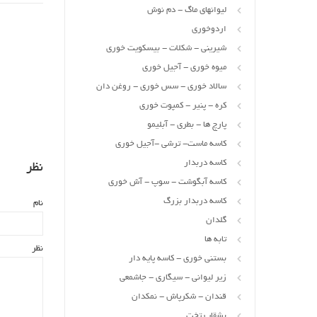
لیوانهای ماگ - دم نوش
اردوخوری
شیرینی - شکلات - بیسکویت خوری
میوه خوری - آجیل خوری
سالاد خوری - سس خوری - روغن دان
کره - پنیر - کمپوت خوری
پارچ ها - بطری - آبلیمو
کاسه ماست- ترشی -آجیل خوری
کاسه دربدار
نظر
کاسه آبگوشت - سوپ - آش خوری
کاسه دربدار بزرگ
نام
گلدان
تابه ها
نظر
بستنی خوری - کاسه پایه دار
زیر لیوانی - سیگاری - جاشمعی
قندان - شکرپاش - نمکدان
بشقاب تخت