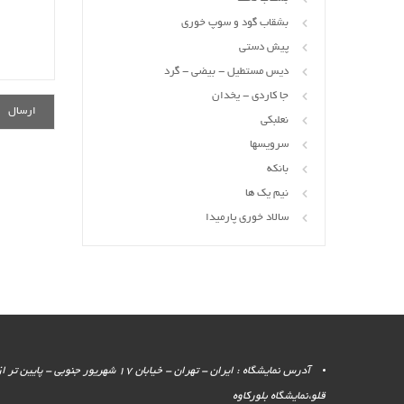
بشقاب گود و سوپ خوری
پیش دستی
دیس مستطیل - بیضی - گرد
جا کاردی - یخدان
نعلبکی
سرویسها
بانکه
نیم یک ها
سالاد خوری پارمیدا
آدرس نمایشگاه : ایران - تهران - خیابان 17 شهر
قلو،نمایشگاه بلورکاوه