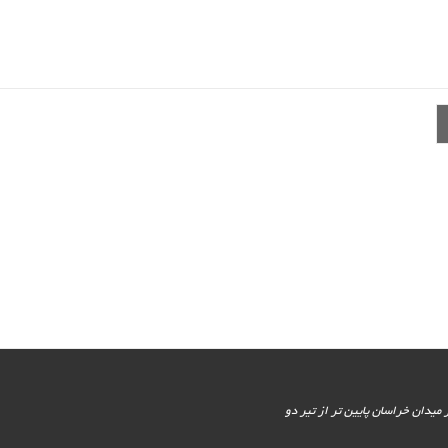
یور جنوبی - پایین تر از میدان خراسان پایین تر از تیر دو