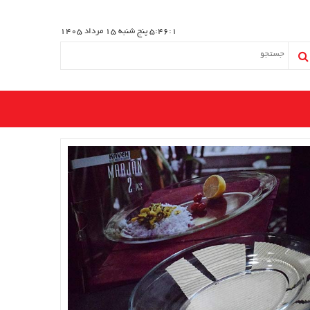
5:46:2
پنج شنبه 15 مرداد 1405