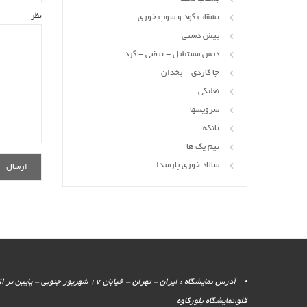
نظر
بشقاب گود و سوپ خوری
پیش دستی
دیس مستطیل - بیضی - گرد
جا کاردی - یخدان
نعلبکی
سرویسها
بانکه
نیم یک ها
سالاد خوری پارمیدا
آدرس نمایشگاه : ایران - تهران - خیابان 17 شهر
قلو،نمایشگاه بلورکاوه