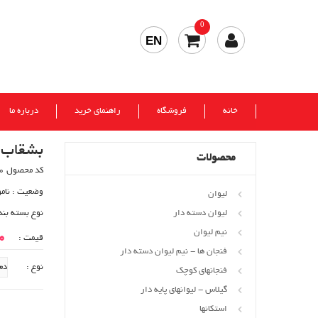
0
EN
خانه
فروشگاه
راهنمای خرید
درباره ما
بشقاب ت
محصولات
کد محصول 410
وضعیت :
نام
لیوان
لیوان دسته دار
نوع بسته بند
نیم لیوان
00
قیمت :
فنجان ها - نیم لیوان دسته دار
نوع :
فنجانهای کوچک
گیلاس - لیوانهای پایه دار
استکانها