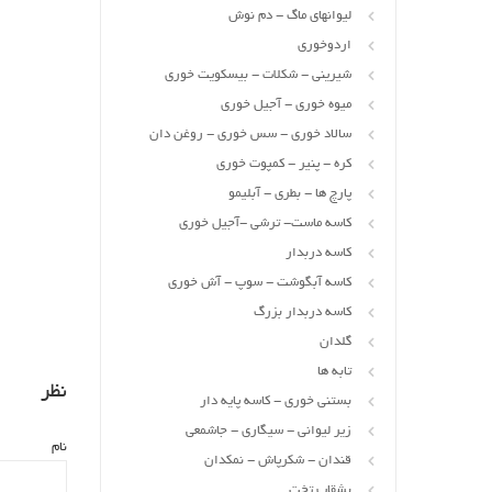
لیوانهای ماگ - دم نوش
اردوخوری
شیرینی - شکلات - بیسکویت خوری
میوه خوری - آجیل خوری
سالاد خوری - سس خوری - روغن دان
کره - پنیر - کمپوت خوری
پارچ ها - بطری - آبلیمو
کاسه ماست- ترشی -آجیل خوری
کاسه دربدار
کاسه آبگوشت - سوپ - آش خوری
کاسه دربدار بزرگ
گلدان
تابه ها
نظر
بستنی خوری - کاسه پایه دار
زیر لیوانی - سیگاری - جاشمعی
نام
قندان - شکرپاش - نمکدان
بشقاب تخت