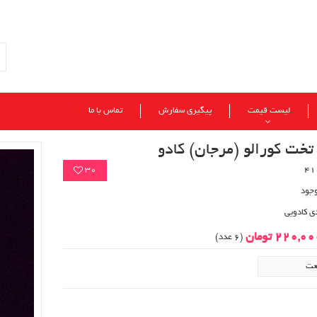
لیست قیمت
پیگیری سفارش
تماس با ما
خت کورالو (مرجان) کادو
30
وجود
ی کادویی
220,0 تومان
(6 عدد)