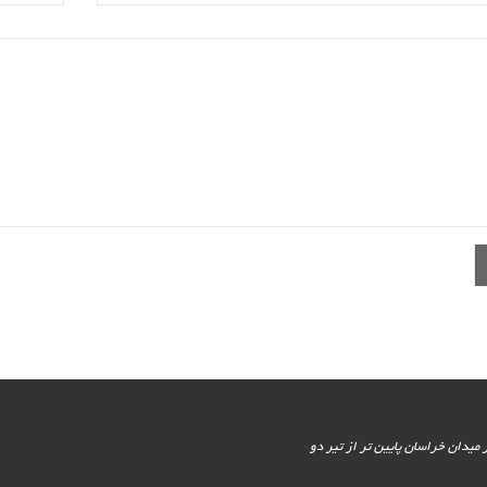
یور جنوبی - پایین تر از میدان خراسان پایین تر از تیر دو