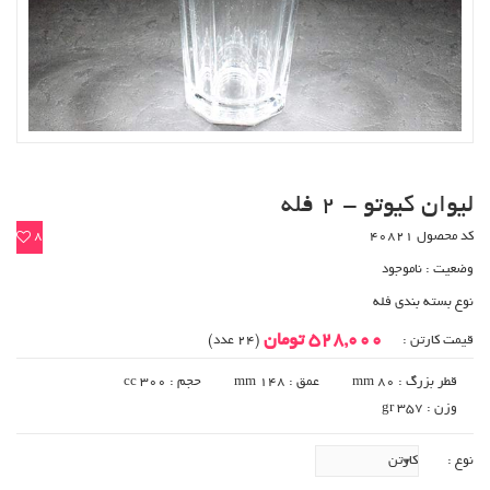
لیوان کیوتو - 2 فله
کد محصول 40821
8
وضعیت :
ناموجود
نوع بسته بندی فله
528,000 تومان
قیمت کارتن :
(24 عدد)
قطر بزرگ : 80 mm
عمق : 148 mm
حجم : 300 cc
وزن : 357 gr
نوع :