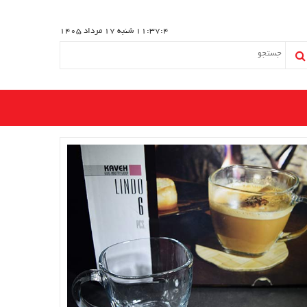
11:37:5
شنبه 17 مرداد 1405