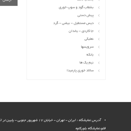
بشقاب گود و سوپ خوری
پیش دستی
دیس مستطیل - بیضی - گرد
جا کاردی - یخدان
نعلبکی
سرویسها
بانکه
نیم یک ها
سالاد خوری پارمیدا
آدرس نمایشگاه : ایران - تهران - خیابان 17 شهر
قلو،نمایشگاه بلورکاوه