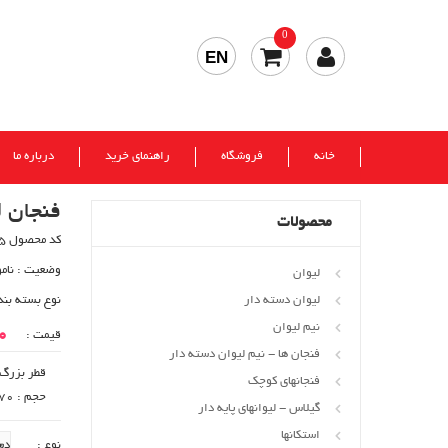
0
EN
خانه
فروشگاه
راهنمای خرید
درباره ما
فنجان ل
محصولات
کد محصول 395
وضعیت :
نام
لیوان
لیوان دسته دار
نوع بسته بند
نیم لیوان
00
قیمت :
فنجان ها - نیم لیوان دسته دار
قطر بزرگ : 79
فنجانهای کوچک
حجم : 170 cc
گیلاس - لیوانهای پایه دار
استکانها
نوع :