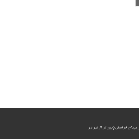
یور جنوبی - پایین تر از میدان خراسان پایین تر از تیر دو