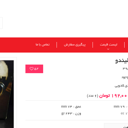
لیست قیمت
پیگیری سفارش
تماس با ما
یندو
52
وجود
ی کادویی
192,0 تومان
(6 عدد)
 mm
عمق : 74 mm
وزن : 243 gr