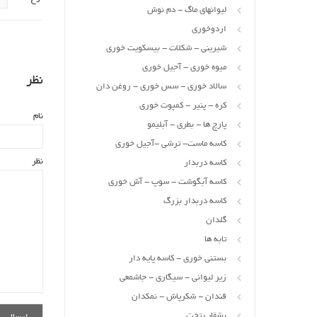
لیوانهای ماگ - دم نوش
اردوخوری
شیرینی - شکلات - بیسکویت خوری
میوه خوری - آجیل خوری
نظر
سالاد خوری - سس خوری - روغن دان
کره - پنیر - کمپوت خوری
نام
پارچ ها - بطری - آبلیمو
کاسه ماست- ترشی -آجیل خوری
نظر
کاسه دربدار
کاسه آبگوشت - سوپ - آش خوری
کاسه دربدار بزرگ
گلدان
تابه ها
بستنی خوری - کاسه پایه دار
زیر لیوانی - سیگاری - جاشمعی
قندان - شکرپاش - نمکدان
بشقاب تخت