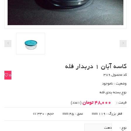
کاسه آبان 1 دربدار فله
کد محصول 389
5
وضعیت :
ناموجود
نوع بسته بندی فله
48,000 تومان
قیمت :
(1عدد)
قطر بزرگ : 119 mm
عمق : 45 mm
حجم : 330 cc
نوع :