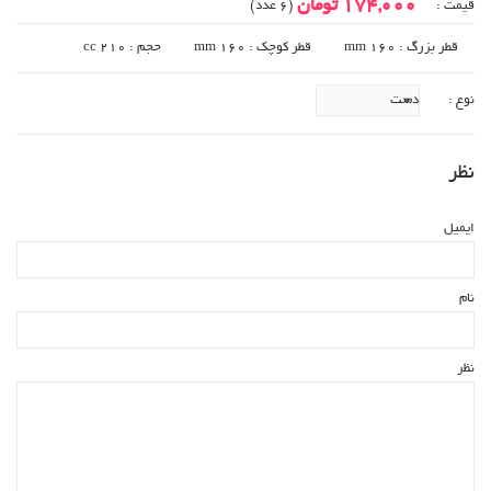
174,000 تومان
قیمت :
(6 عدد)
قطر بزرگ : 160 mm
قطر کوچک : 160 mm
حجم : 210 cc
نوع :
نظر
ایمیل
نام
نظر