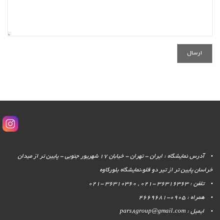
آدرس نمایشگاه : ایران - تهران - خیابان 17 شهریور جنوبی - پایین تر از میدان
خراسان پایین تر از تیر دو قلو،نمایشگاه بلورکاوه
تلفن : 36316363 -021 , 36310360 -021
همراه : 0905-4669681
ایمیل : pars8group@gmail.com