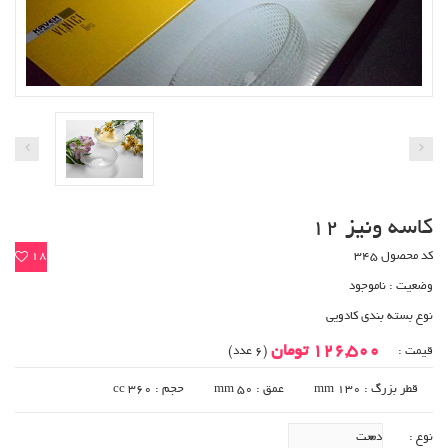
کاسه ونیز 12
کد محصول 345
18
وضعیت :
ناموجود
نوع بسته بندی کادویی
126,500 تومان
قیمت :
(6 عدد)
قطر بزرگ : 130 mm
عمق : 50 mm
حجم : 360 cc
نوع :