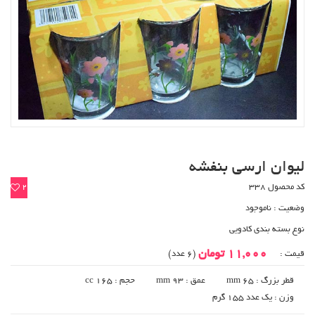
لیوان ارسی بنفشه
کد محصول 338
2
وضعیت :
ناموجود
نوع بسته بندی کادویی
11,000 تومان
قیمت :
(6 عدد)
قطر بزرگ : 65 mm
عمق : 93 mm
حجم : 165 cc
وزن : یک عدد 155 گرم