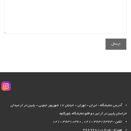
آدرس نمایشگاه : ایران - تهران - خیابان 17 شهریور جنوبی - پایین تر از میدان
خراسان پایین تر از تیر دو قلو،نمایشگاه بلورکاوه
تلفن : 36316363 -021 , 36310360 -021
همراه : 0905-4669681