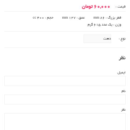
60,000 تومان
قیمت :
قطر بزرگ : 86 mm
عمق : 127 mm
حجم : 400 cc
وزن : یک عدد 615 گرم
نوع :
نظر
ایمیل
نام
نظر