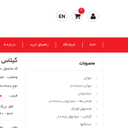
0
EN
خانه
فروشگاه
راهنمای خرید
درباره ما
گیلاس ه
محصولات
کد محصول 30817
وضعیت :
نام
لیوان
لیوان دسته دار
نوع بسته بند
نیم لیوان
00
قیمت :
فنجان ها - نیم لیوان دسته دار
قطر بزرگ : 181
فنجانهای کوچک
حجم : 190 cc
گیلاس - لیوانهای پایه دار
استکانها
نوع :