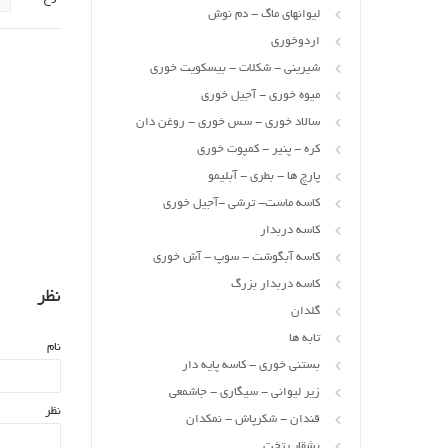
لیوانهای ماگ - دم نوش
اردوخوری
شیرینی - شکلات - بیسکویت خوری
میوه خوری - آجیل خوری
سالاد خوری - سس خوری - روغن دان
کره - پنیر - کمپوت خوری
پارچ ها - بطری - آبلیمو
کاسه ماست- ترشی -آجیل خوری
کاسه دربدار
کاسه آبگوشت - سوپ - آش خوری
کاسه دربدار بزرگ
نظر
گلدان
تابه ها
نام
بستنی خوری - کاسه پایه دار
زیر لیوانی - سیگاری - جاشمعی
نظر
قندان - شکرپاش - نمکدان
بشقاب تخت