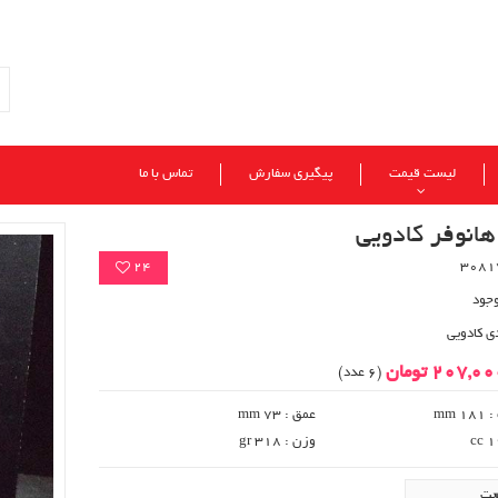
لیست قیمت
پیگیری سفارش
تماس با ما
انوفر کادویی
24
وجود
ی کادویی
207,0 تومان
(6 عدد)
mm 
عمق : 73 mm
وزن : 318 gr