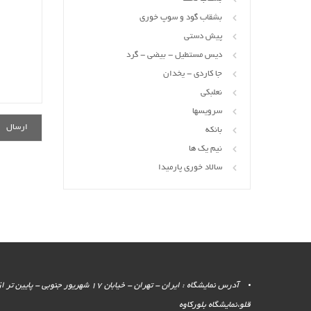
بشقاب گود و سوپ خوری
پیش دستی
دیس مستطیل - بیضی - گرد
جا کاردی - یخدان
نعلبکی
سرویسها
بانکه
نیم یک ها
سالاد خوری پارمیدا
آدرس نمایشگاه : ایران - تهران - خیابان 17 شهر
قلو،نمایشگاه بلورکاوه