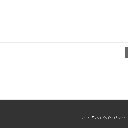
یور جنوبی - پایین تر از میدان خراسان پایین تر از تیر دو