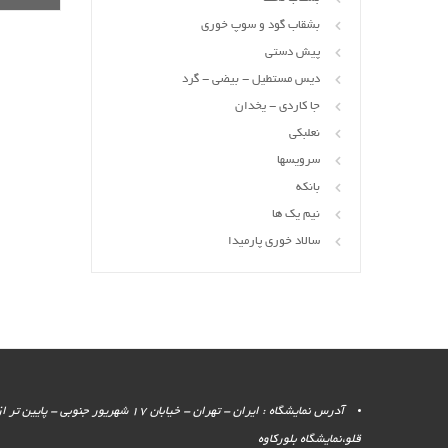
بشقاب گود و سوپ خوری
پیش دستی
دیس مستطیل - بیضی - گرد
جا کاردی - یخدان
نعلبکی
سرویسها
بانکه
نیم یک ها
سالاد خوری پارمیدا
آدرس نمایشگاه : ایران - تهران - خیابان 17 شهر
قلو،نمایشگاه بلورکاوه