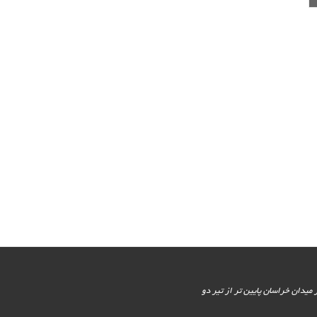
یور جنوبی - پایین تر از میدان خراسان پایین تر از تیر دو