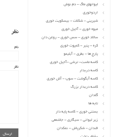
لیوانهای ماگ - دم نوش
اردوخوری
شیرینی - شکلات - بیسکویت خوری
میوه خوری - آجیل خوری
نظر
سالاد خوری - سس خوری - روغن دان
کره - پنیر - کمپوت خوری
نام
پارچ ها - بطری - آبلیمو
کاسه ماست- ترشی -آجیل خوری
نظر
کاسه دربدار
کاسه آبگوشت - سوپ - آش خوری
کاسه دربدار بزرگ
گلدان
تابه ها
بستنی خوری - کاسه پایه دار
زیر لیوانی - سیگاری - جاشمعی
قندان - شکرپاش - نمکدان
بشقاب تخت