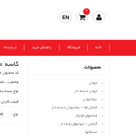
0
EN
خانه
فروشگاه
راهنمای خرید
درباره ما
کاسه 10 ونیز فله صورتی
محصولات
کد محصول 30798
وضعیت :
نام
لیوان
لیوان دسته دار
نوع بسته بند
نیم لیوان
قیمت کارتن 
فنجان ها - نیم لیوان دسته دار
نوع :
فنجانهای کوچک
گیلاس - لیوانهای پایه دار
استکانها