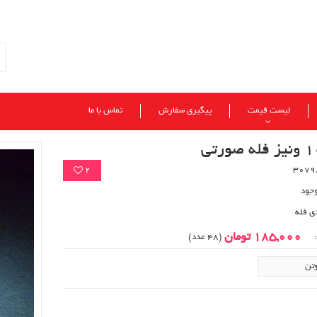
لیست قیمت
پیگیری سفارش
تماس با ما
2
وجود
ی فله
185,000 تومان
:
(48 عدد)