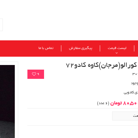
لیست قیمت
پیگیری سفارش
تماس با ما
ورالو(مرجان)کاوه کادو72
9
وجود
ی کادویی
80,5 تومان
(6 عدد)