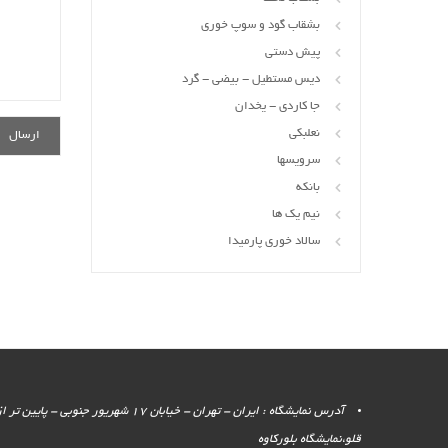
بشقاب گود و سوپ خوری
پیش دستی
دیس مستطیل - بیضی - گرد
جا کاردی - یخدان
نعلبکی
سرویسها
بانکه
نیم یک ها
سالاد خوری پارمیدا
آدرس نمایشگاه : ایران - تهران - خیابان 17 شهر
قلو،نمایشگاه بلورکاوه