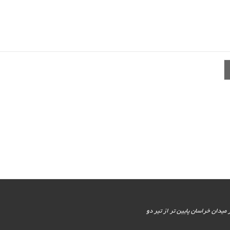
یور جنوبی - پایین تر از میدان خراسان پایین تر از تیر دو