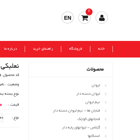
0
EN
خانه
فروشگاه
راهنمای خرید
درباره ما
نعلبکی ک
محصولات
کد محصول 306
وضعیت :
نام
لیوان
لیوان دسته دار
نوع بسته بند
نیم لیوان
00
قیمت :
فنجان ها - نیم لیوان دسته دار
نوع :
فنجانهای کوچک
گیلاس - لیوانهای پایه دار
استکانها