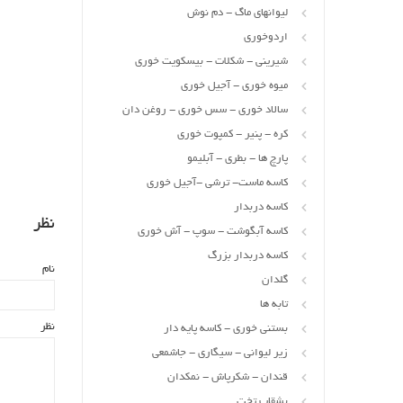
لیوانهای ماگ - دم نوش
اردوخوری
شیرینی - شکلات - بیسکویت خوری
میوه خوری - آجیل خوری
سالاد خوری - سس خوری - روغن دان
کره - پنیر - کمپوت خوری
پارچ ها - بطری - آبلیمو
کاسه ماست- ترشی -آجیل خوری
کاسه دربدار
نظر
کاسه آبگوشت - سوپ - آش خوری
کاسه دربدار بزرگ
نام
گلدان
تابه ها
نظر
بستنی خوری - کاسه پایه دار
زیر لیوانی - سیگاری - جاشمعی
قندان - شکرپاش - نمکدان
بشقاب تخت