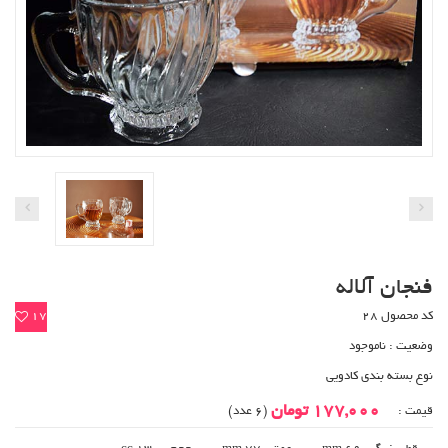
فنجان آلاله
کد محصول 28
17
وضعیت :
ناموجود
نوع بسته بندی کادویی
177,000 تومان
قیمت :
(6 عدد)