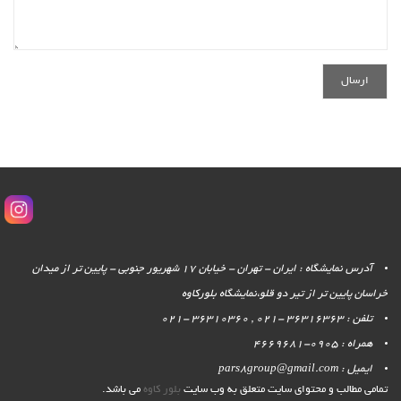
آدرس نمایشگاه : ایران - تهران - خیابان 17 شهریور جنوبی - پایین تر از میدان
خراسان پایین تر از تیر دو قلو،نمایشگاه بلورکاوه
تلفن : 36316363 -021 , 36310360 -021
همراه : 0905-4669681
ایمیل : pars8group@gmail.com
تمامی مطالب و محتوای سایت متعلق به وب سایت
بلور کاوه
می باشد.