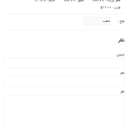
قطر بزرگ : 69 mm
عمق : 77 mm
حجم : 130 cc
وزن : gr 210
نوع :
نظر
ایمیل
نام
نظر