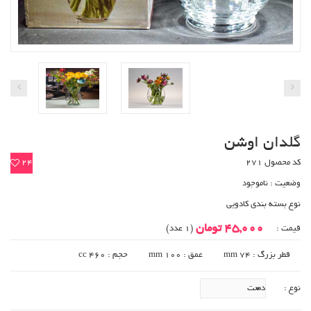
گلدان اوشن
کد محصول 271
24
وضعیت :
ناموجود
نوع بسته بندی کادویی
45,000 تومان
قیمت :
(1 عدد)
قطر بزرگ : 74 mm
عمق : 100 mm
حجم : 460 cc
نوع :