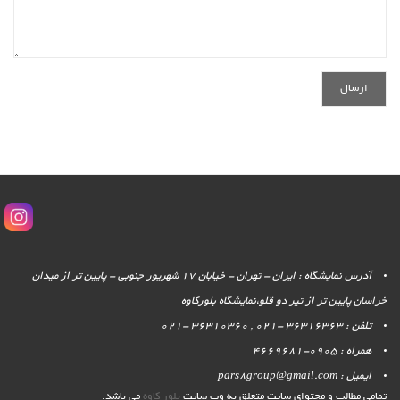
آدرس نمایشگاه : ایران - تهران - خیابان 17 شهریور جنوبی - پایین تر از میدان
خراسان پایین تر از تیر دو قلو،نمایشگاه بلورکاوه
تلفن : 36316363 -021 , 36310360 -021
همراه : 0905-4669681
ایمیل : pars8group@gmail.com
تمامی مطالب و محتوای سایت متعلق به وب سایت
بلور کاوه
می باشد.