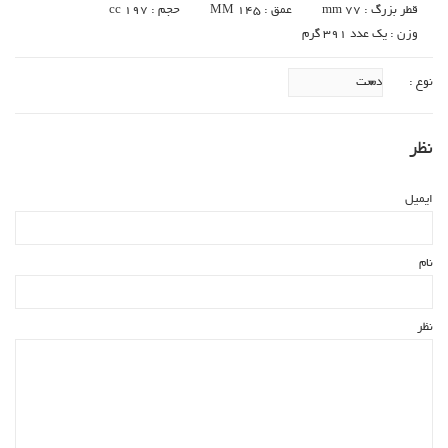
قطر بزرگ : 77 mm
عمق : 145 MM
حجم : 197 cc
وزن : یک عدد 391 گرم
نوع :
نظر
ایمیل
نام
نظر