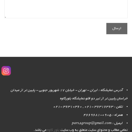
آدرس نمایشگاه : ایران - تهران - خیابان 17 شهریور جنوبی - پایین تر از میدان
خراسان پایین تر از تیر دو قلو،نمایشگاه بلورکاوه
تلفن : 36316363 -021 , 36310360 -021
همراه : 0905-4669681
ایمیل : pars8group@gmail.com
تمامی مطالب و محتوای سایت متعلق به وب سایت
بلور کاوه
می باشد.