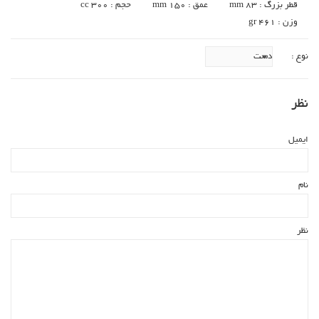
قطر بزرگ : 83 mm
عمق : 150 mm
حجم : 300 cc
وزن : 461 gr
نوع :
نظر
ایمیل
نام
نظر