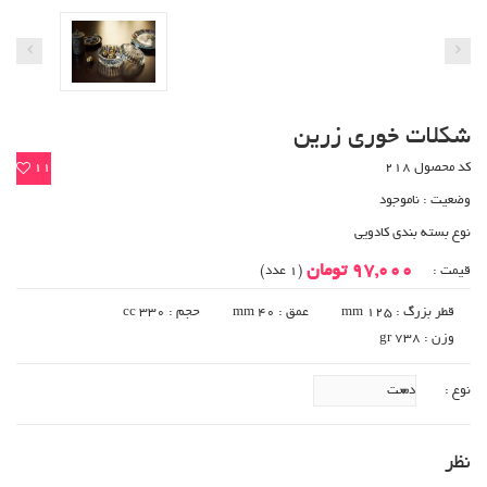
شکلات خوری زرین
کد محصول 218
11
وضعیت :
ناموجود
نوع بسته بندی کادویی
97,000 تومان
قیمت :
(1 عدد)
قطر بزرگ : 125 mm
عمق : 40 mm
حجم : 330 cc
وزن : 738 gr
نوع :
نظر