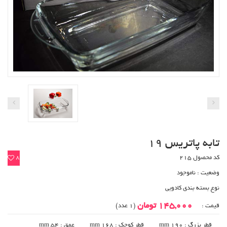
تابه پاتریس 19
کد محصول 215
8
وضعیت :
ناموجود
نوع بسته بندی کادویی
145,000 تومان
قیمت :
(1 عدد)
قطر بزرگ : mm 190
قطر کوچک : mm 168
عمق : mm 54