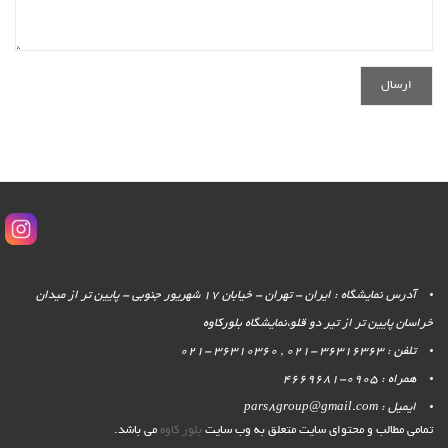
آدرس نمایشگاه : ایران - تهران - خیابان 17 شهریور جنوبی - پایین تر از میدان
خراسان پایین تر از تیر دو قلو،نمایشگاه بلورکاوه
تلفن : 36316363 -021 , 36310360 -021
همراه : 0905-4669681
ایمیل : pars8group@gmail.com
تمامی مطالب و محتوای سایت متعلق به وب سایت
بلور کاوه
می باشد.