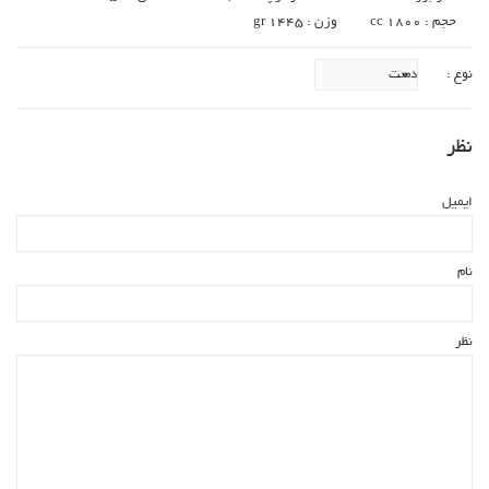
حجم : cc 1800
وزن : gr 1445
نوع :
نظر
ایمیل
نام
نظر