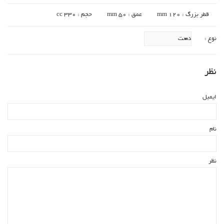
قطر بزرگ : 120 mm
عمق : mm 50
حجم : cc 330
نوع :
نظر
ایمیل
نام
نظر