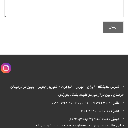
آدرس نمایشگاه : ایران - تهران - خیابان 17 شهریور جنوبی - پایین تر از میدان
خراسان پایین تر از تیر دو قلو،نمایشگاه بلورکاوه
تلفن : 36316363 -021 , 36310360 -021
همراه : 0905-4669681
ایمیل : pars8group@gmail.com
تمامی مطالب و محتوای سایت متعلق به وب سایت
بلور کاوه
می باشد.