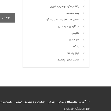
بشقاب گود و سوپ خوری
پیش دستی
دیس مستطیل - بیضی - گرد
جا کاردی - یخدان
نعلبکی
سرویسها
بانکه
نیم یک ها
سالاد خوری پارمیدا
آدرس نمایشگاه : ایران - تهران - خیابان 17 شهر
قلو،نمایشگاه بلورکاوه