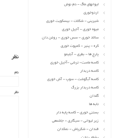
لیوانهای ماگ - دم نوش
اردوخوری
شیرینی - شکلات - بیسکویت خوری
میوه خوری - آجیل خوری
سالاد خوری - سس خوری - روغن دان
کره - پنیر - کمپوت خوری
پارچ ها - بطری - آبلیمو
نظر
کاسه ماست- ترشی -آجیل خوری
کاسه دربدار
نام
کاسه آبگوشت - سوپ - آش خوری
کاسه دربدار بزرگ
نظر
گلدان
تابه ها
بستنی خوری - کاسه پایه دار
زیر لیوانی - سیگاری - جاشمعی
قندان - شکرپاش - نمکدان
بشقاب تخت