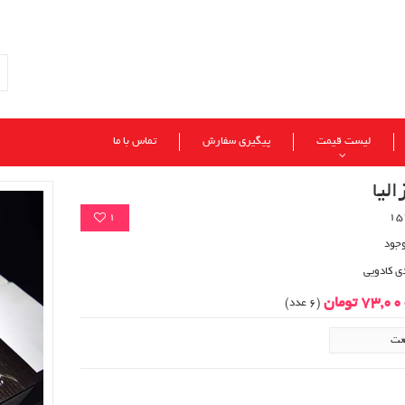
لیست قیمت
پیگیری سفارش
تماس با ما
الیا
1
وجود
ی کادویی
73,0 تومان
(6 عدد)