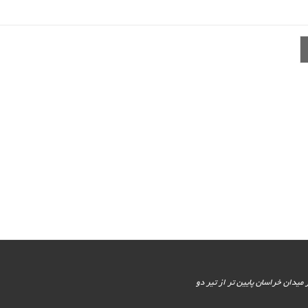
یور جنوبی - پایین تر از میدان خراسان پایین تر از تیر دو