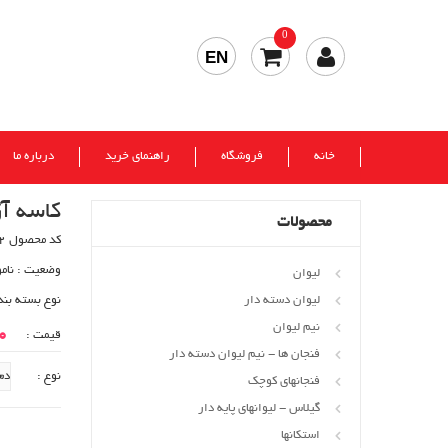
0
EN
خانه
فروشگاه
راهنمای خرید
درباره ما
کاسه آز
محصولات
کد محصول 152
وضعیت :
نام
لیوان
لیوان دسته دار
نوع بسته بند
نیم لیوان
00
قیمت :
فنجان ها - نیم لیوان دسته دار
نوع :
فنجانهای کوچک
گیلاس - لیوانهای پایه دار
استکانها